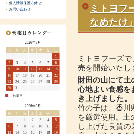
個人情報保護方針
ミトヨフ
お問い合わせ
なめたけ
2026年8月
日
月
火
水
木
金
土
1
ミトヨフーズで
2
3
4
5
6
7
8
売を開始いたし
9
10
11
12
13
14
15
16
17
18
19
20
21
22
財田の山にて土
23
24
25
26
27
28
29
心地よい食感を
30
31
…休業日
き上げました。
2026年9月
竹の子は、香川
日
月
火
水
木
金
土
を厳選使用。土
1
2
3
4
5
し上げた良質の
6
7
8
9
10
11
12
13
14
15
16
17
18
19