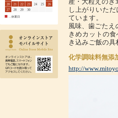
産・大粒えのき
20
21
22
23
24
25
26
し上がりいただ
27
28
29
30
ています。
…休業日
風味、歯ごたえ
きめカットの食
き込みご飯の具
化学調味料無添
http://www.mitoyo