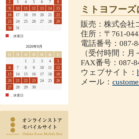
2
3
4
5
6
7
8
ミトヨフーズ
9
10
11
12
13
14
15
16
17
18
19
20
21
22
23
24
25
26
27
28
29
販売：株式会社
30
31
住所：〒761-0
…休業日
電話番号：087-84
2026年9月
（受付時間：月～金
日
月
火
水
木
金
土
FAX番号：087-84
1
2
3
4
5
6
7
8
9
10
11
12
ウェブサイト：
13
14
15
16
17
18
19
メール：
custome
20
21
22
23
24
25
26
27
28
29
30
…休業日