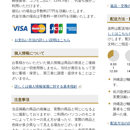
郵便振替、コンビニ払い、LINE Pay）、代金引換がご
利用いただけます。
返品・交換
後払いの場合は手数料277円を頂戴いたします。
代金引換の場合は手数料一律330円を頂戴いたします。
配送方法・
送料は配送地
しくはこちら
けします。配
お支払い方法の詳しい説明はこちら
文時にご指定
個人情報について
お客様からいただいた個人情報は商品の発送とご連絡
以外には一切使用致しません。当社が責任をもって安
全に蓄積・保管し、第三者に譲渡・提供することはご
ざいません。
沖縄及び
す。
詳しくは個人情報保護に対する基本指針
佐川急便
実費頂戴
注意事項
沖縄及び
当店掲載の商品の画像は、実際の商品と同じになるよ
業者をご
うに撮影しておりますが、ご利用のパソコンのモニタ
調べた後
ーによってカラーの見え方が違ったり、実際の商品と
配送方法の
色味が多少異なって見える場合がございます。