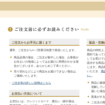
ご注文からお手元に届くまで
返品・交換
通常、ご注文から4～5営業日程度で発送いたします。
商品の特性上
開封であって
商品品薄の場合、ご注文が集中した場合、お客様が
してお受けで
お住まいの地域によってはお届けに時間がかかる場
該当する商品
合がございます。あらかじめご了承ください。
じます。商品
いただき、
商
売り切れなどにより商品をお届けできない場合は、
い。
ご連絡いたします。
商品に破
ご注文等の詳しい説明はこちら
溶解して
届いた場
お支払い方法について
異臭がす
お支払いは、クレジットカード、後払い（銀行振込、
ご注文の