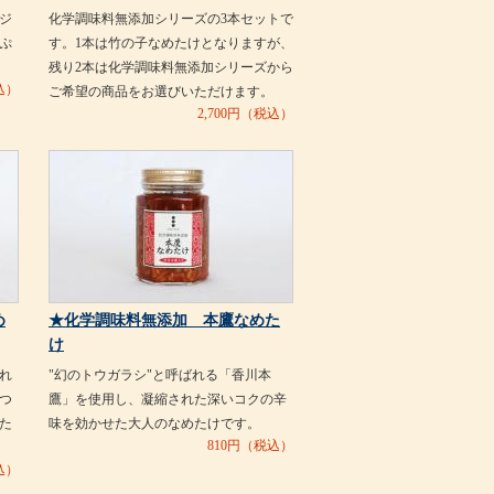
ジ
化学調味料無添加シリーズの3本セットで
ぷ
す。1本は竹の子なめたけとなりますが、
残り2本は化学調味料無添加シリーズから
込）
ご希望の商品をお選びいただけます。
2,700
円（税込）
め
★化学調味料無添加 本鷹なめた
け
れ
"幻のトウガラシ"と呼ばれる「香川本
つ
鷹」を使用し、凝縮された深いコクの辛
た
味を効かせた大人のなめたけです。
810
円（税込）
込）