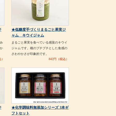
ジ
★低糖度手づくりまるごと果実ジ
ャム キウイジャム
み
まるごと果実を食べている感覚のキウイ
か
ジャムです。種のプチプチとした食感の
さわやかさが印象的です。
込）
842
円（税込）
ジ
★化学調味料無添加シリーズ 3本ギ
フトセット