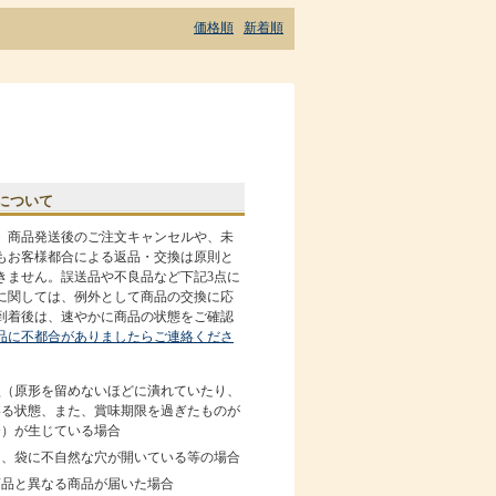
価格順
新着順
について
、商品発送後のご注文キャンセルや、未
もお客様都合による返品・交換は原則と
きません。誤送品や不良品など下記3点に
に関しては、例外として商品の交換に応
到着後は、速やかに商品の状態をご確認
品に不都合がありましたらご連絡くださ
損（原形を留めないほどに潰れていたり、
いる状態、また、賞味期限を過ぎたものが
合）が生じている場合
る、袋に不自然な穴が開いている等の場合
商品と異なる商品が届いた場合