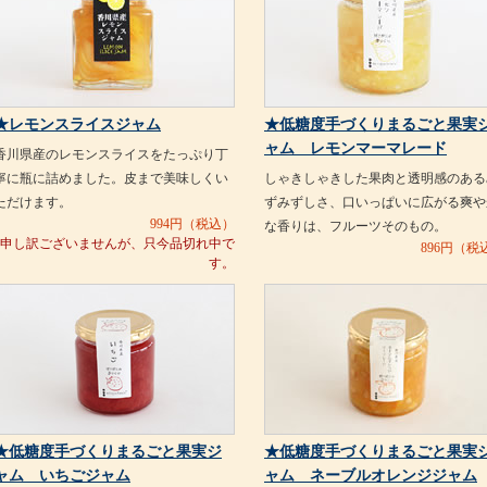
★レモンスライスジャム
★低糖度手づくりまるごと果実
ャム レモンマーマレード
香川県産のレモンスライスをたっぷり丁
寧に瓶に詰めました。皮まで美味しくい
しゃきしゃきした果肉と透明感のある
ただけます。
ずみずしさ、口いっぱいに広がる爽や
994
円（税込）
な香りは、フルーツそのもの。
申し訳ございませんが、只今品切れ中で
896
円（税
す。
★低糖度手づくりまるごと果実ジ
★低糖度手づくりまるごと果実
ャム いちごジャム
ャム ネーブルオレンジジャム