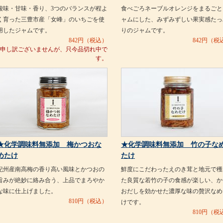
酸味・甘味・香り、3つのバランスが程よ
食べごろネーブルオレンジをまるごと
く育った三豊市産「女峰」のいちごを使
ャムにした、みずみずしい果実感たっ
用したジャムです。
りのジャムです。
842
円（税込）
842
円（税
申し訳ございませんが、只今品切れ中で
す。
★化学調味料無添加 梅かつおな
★化学調味料無添加 竹の子な
めたけ
たけ
紀州産南高梅の香り高い風味とかつおの
鮮度にこだわったえのき茸と地元で穫
旨みが絶妙に絡み合う、上品でまろやか
た良質な若竹の子の食感が楽しい、か
な味に仕上げました。
おだしを効かせた濃厚な味の贅沢なめ
810
円（税込）
けです。
810
円（税