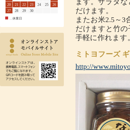
ます。サラダな
20
21
22
23
24
25
26
だけます。
27
28
29
30
またお米2.5～
…休業日
だけますと竹の
手軽に作れます
ミトヨフーズ ギ
http://www.mitoyo