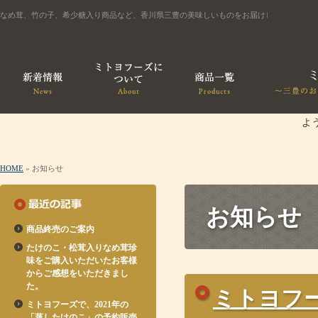
なめ茸、竹の子、希少糖入り商品など、香川県三豊の美味しいものをお届けします
よ
HOME
» お知らせ
お知らせ
商品終売のご案内
たけのこ・松茸入りなめ茸珍
味をご購入いただいたお客様
からご感想をいただきまし
た。
ミトヨフ
ミトヨフーズで、2021年の
「蒸したけのこ」の予約販売