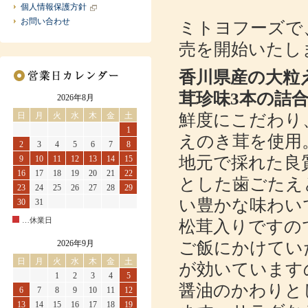
個人情報保護方針
お問い合わせ
ミトヨフーズで
売を開始いたし
香川県産の大粒
茸珍味3本の詰
2026年8月
日
月
火
水
木
金
土
鮮度にこだわり
1
えのき茸を使用
2
3
4
5
6
7
8
地元で採れた良
9
10
11
12
13
14
15
16
17
18
19
20
21
22
とした歯ごたえ
23
24
25
26
27
28
29
い豊かな味わい
30
31
…休業日
松茸入りですの
2026年9月
ご飯にかけてい
日
月
火
水
木
金
土
が効いています
1
2
3
4
5
醤油のかわりと
6
7
8
9
10
11
12
13
14
15
16
17
18
19