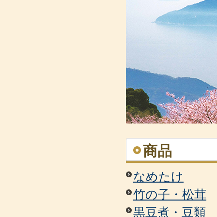
商品
なめたけ
竹の子・松茸
黒豆煮・豆類