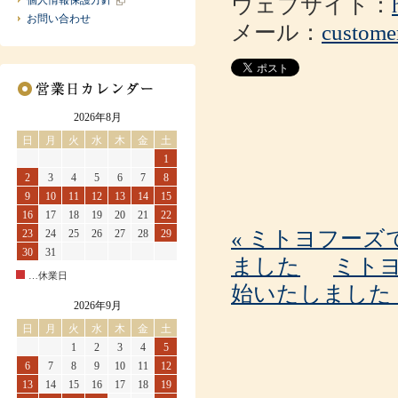
ウェブサイト：
個人情報保護方針
お問い合わせ
メール：
custome
2026年8月
日
月
火
水
木
金
土
1
2
3
4
5
6
7
8
9
10
11
12
13
14
15
16
17
18
19
20
21
22
« ミトヨフーズ
23
24
25
26
27
28
29
30
31
ました
ミトヨ
…休業日
始いたしました 
2026年9月
日
月
火
水
木
金
土
1
2
3
4
5
6
7
8
9
10
11
12
13
14
15
16
17
18
19