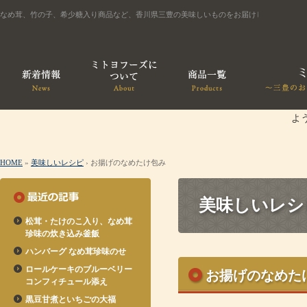
なめ茸、竹の子、希少糖入り商品など、香川県三豊の美味しいものをお届けします
よ
HOME
»
美味しいレシピ
› お揚げのなめたけ包み
美味しいレシ
松茸・たけのこ入り、なめ茸
珍味の炊き込み釜飯
ハンバーグ なめ茸珍味のせ
ロールケーキのブルーベリー
お揚げのなめた
コンフィチュール添え
黒豆甘煮といちごの大福