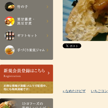
« なめたけピザ
いちごコン